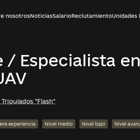
e nosotros
Noticias
Salario
Reclutamiento
Unidades 
/ Especialista e
UAV
Tripulados "Flash"
ere experiencia
Nivel medio
Nivel bajo
Nivel ava