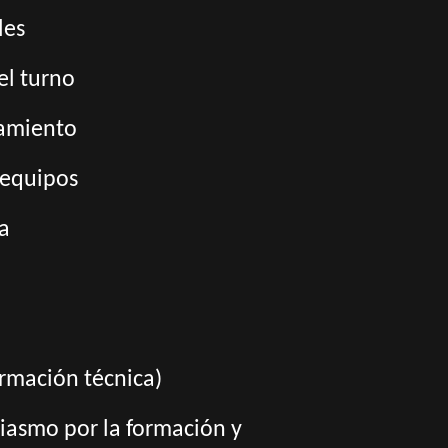
les
el turno
nzamiento
 equipos
a
ormación técnica)
siasmo por la formación y