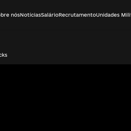
bre nós
Notícias
Salário
Recrutamento
Unidades Mili
cks