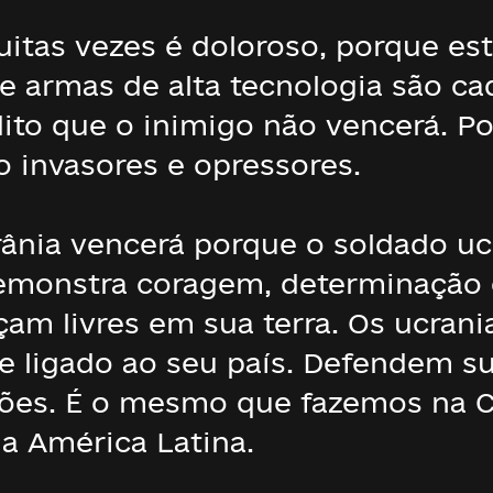
muitas vezes é doloroso, porque es
 armas de alta tecnologia são ca
dito que o inimigo não vencerá. Po
o invasores e opressores.
crânia vencerá porque o soldado 
monstra coragem, determinação e f
sçam livres em sua terra. Os ucra
e ligado ao seu país. Defendem su
ições. É o mesmo que fazemos na 
da América Latina.