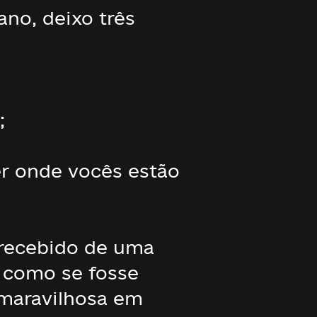
ano, deixo três
;
er onde vocês estão
i recebido de uma
, como se fosse
 maravilhosa em