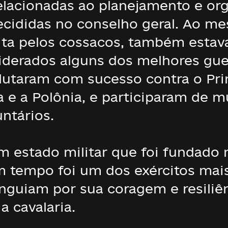
elacionadas ao planejamento e or
cididas no conselho geral. Ao m
leita pelos cossacos, também estav
derados alguns dos melhores gue
 lutaram com sucesso contra o Pr
ia e a Polônia, e participaram de m
ntários.
m estado militar que foi fundado 
m tempo foi um dos exércitos mais 
nguiam por sua coragem e resiliên
a cavalaria.