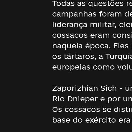
Todas as questões r
campanhas foram de
liderança militar, e
cossacos eram consi
naquela época. Eles
os tártaros, a Turqu
europeias como volu
Zaporizhian Sich - u
Rio Dnieper e por u
Os cossacos se disti
base do exército era 