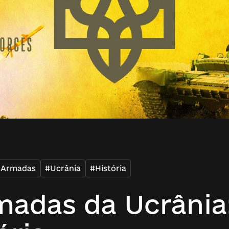
sArmadas
#Ucrânia
#História
madas da Ucrânia