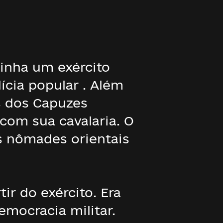
inha um exército
lícia popular . Além
s dos Capuzes
com sua cavalaria. O
os nômades orientais
ir do exército. Era
mocracia militar.