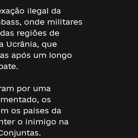
xação ilegal da
bass, onde militares
 das regiões de
a Ucrânia, que
das após um longo
bate.
aram por uma
aumentado, os
m os países da
nter o inimigo na
Conjuntas.