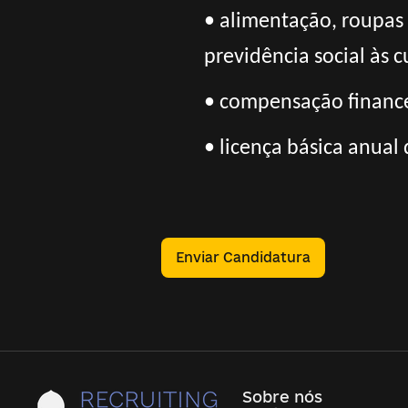
• alimentação, roupas
previdência social às c
• compensação finance
• licença básica anual 
Enviar Candidatura
Sobre nós