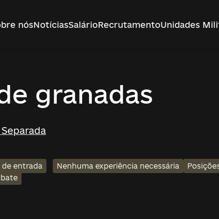
bre nós
Notícias
Salário
Recrutamento
Unidades Mili
de granadas
 Separada
l de entrada
Nenhuma experiência necessária
Posições
bate