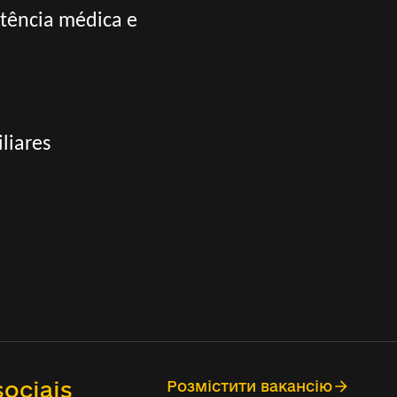
tência médica e
liares
ociais
Розмістити вакансію