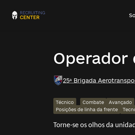
So
Operador
25ª Brigada Aerotransp
Técnico
Combate
Avançado
Posições de linha da frente
Tecno
Torne-se os olhos da unida