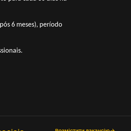
após 6 meses), período
sionais.
Розмістити вакансію