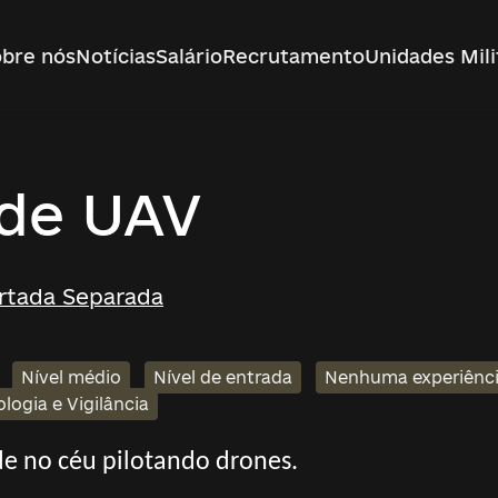
bre nós
Notícias
Salário
Recrutamento
Unidades Mili
 de UAV
ortada Separada
Nível médio
Nível de entrada
Nenhuma experiênci
logia e Vigilância
de no céu pilotando drones.