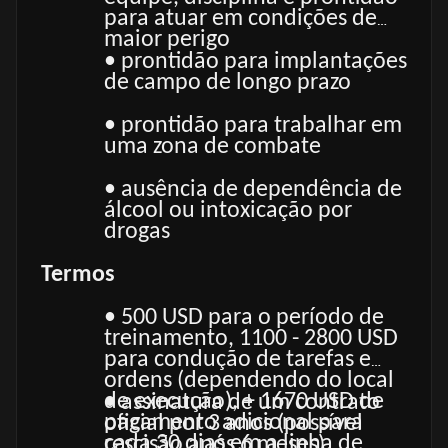
para atuar em condições de
maior perigo
• prontidão para implantações
de campo de longo prazo
• prontidão para trabalhar em
uma zona de combate
• ausência de dependência de
álcool ou intoxicação por
drogas
Termos
• 500 USD para o período de
treinamento, 1100 - 2800 USD
para condução de tarefas e
ordens (dependendo do local
de execução), + 1670 USD de
• assinatura de um contrato
pagamento adicional para
oficial por 3 anos (possível
cada 30 dias em a linha de
rescisão após 6 meses),