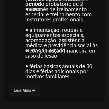
frente
período probatório de 2
meses.
• um mês de treinamento
especial e treinamento com
instrutores profissionais.
• alimentação, roupas e
equipamentos especiais,
acomodação, assistência
médica e previdência social às
custas do estado.
• compensação financeira em
caso de lesão
• férias básicas anuais de 30
dias e férias adicionais por
motivos familiares
Leia Mais