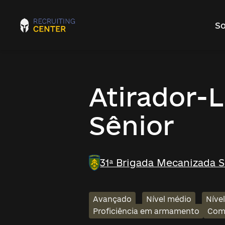
So
Atirador-
Sênior
31ª Brigada Mecanizada 
Avançado
Nível médio
Níve
Proficiência em armamento
Com