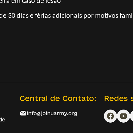
ira em caso de lesão
 de 30 dias e férias adicionais por motivos fami
Central de Contato:
Redes s
info@joinuarmy.org
ade