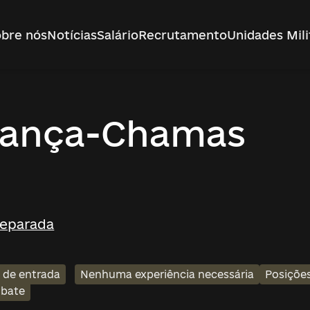
bre nós
Notícias
Salário
Recrutamento
Unidades Mili
Lança-Chamas
Separada
l de entrada
Nenhuma experiência necessária
Posições
bate