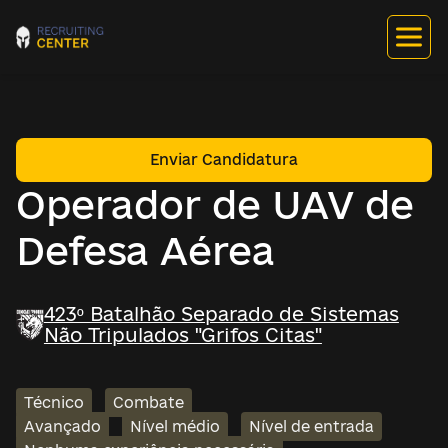
Enviar Candidatura
Operador de UAV de
Defesa Aérea
423º Batalhão Separado de Sistemas
Não Tripulados "Grifos Citas"
Técnico
Combate
Avançado
Nível médio
Nível de entrada