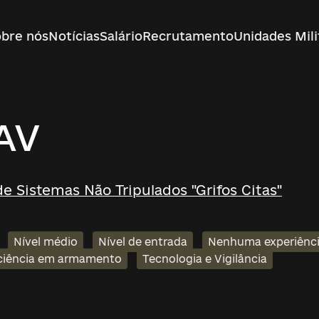
bre nós
Notícias
Salário
Recrutamento
Unidades Mili
AV
e Sistemas Não Tripulados "Grifos Citas"
Nível médio
Nível de entrada
Nenhuma experiênci
iciência em armamento
Tecnologia e Vigilância