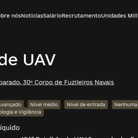
bre nós
Notícias
Salário
Recrutamento
Unidades Mili
 de UAV
arado, 30º Corpo de Fuzileiros Navais
Avançado
Nível médio
Nível de entrada
Nenhuma e
logia e Vigilância
líquido