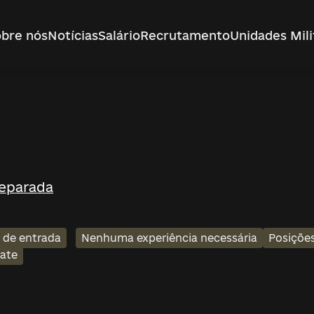
bre nós
Notícias
Salário
Recrutamento
Unidades Mili
Separada
l de entrada
Nenhuma experiência necessária
Posições
ate