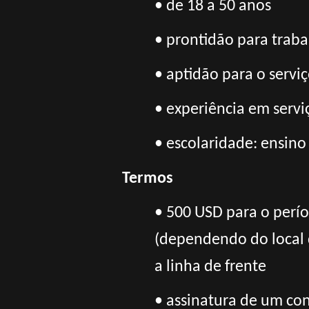
• de 18 a 50 anos
• prontidão para trab
• aptidão para o servi
• experiência em servi
• escolaridade: ensino
Termos
• 500 USD para o perí
(dependendo do local 
a
linha de frente
• assinatura de um cont