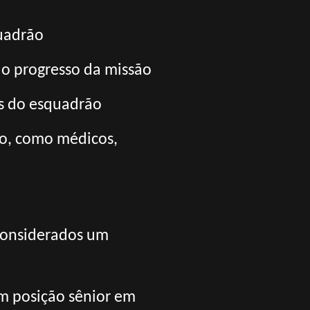
quadrão
e o progresso da missão
s do esquadrão
io, como médicos,
 considerados um
em posição sênior em