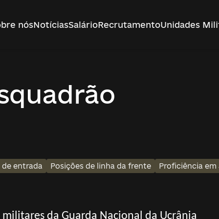
bre nós
Notícias
Salário
Recrutamento
Unidades Mili
esquadrão
l de entrada
Posições de linha da frente
Proficiência e
s militares da Guarda Nacional da Ucrânia