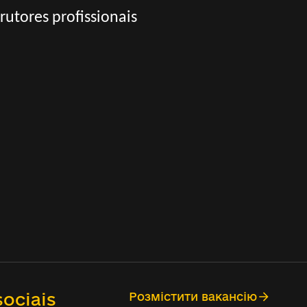
utores profissionais
ociais
Розмістити вакансію