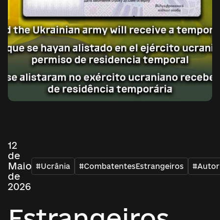
12
de
Maio
#Ucrânia
#CombatentesEstrangeiros
#Autor
de
2026
Estrangeiros