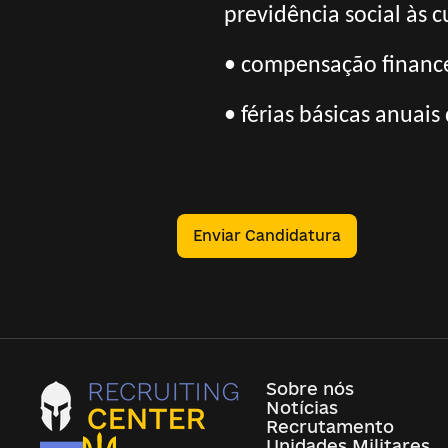
previdência social às c
• compensação finance
• férias básicas anuais
Enviar Candidatura
Sobre nós
Notícias
Recrutamento
Unidades Militares