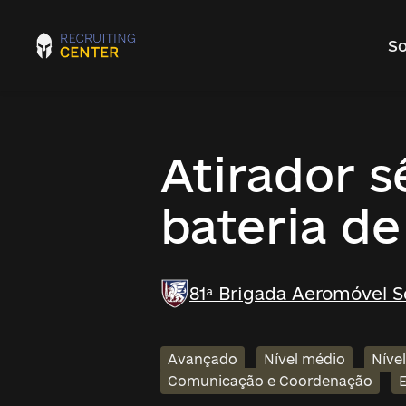
So
Atirador 
bateria de 
81ª Brigada Aeromóvel 
Avançado
Nível médio
Níve
Comunicação e Coordenação