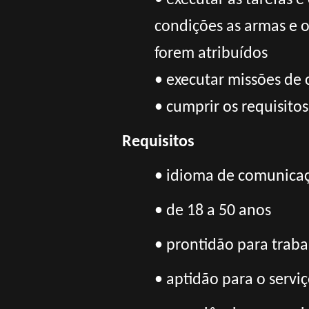
• executar as tarefas 
condições as armas e o
forem atribuídos
• executar missões de
• cumprir os requisitos
Requisitos
• idioma de comunicaç
• de 18 a 50 anos
• prontidão para trab
• aptidão para o servi