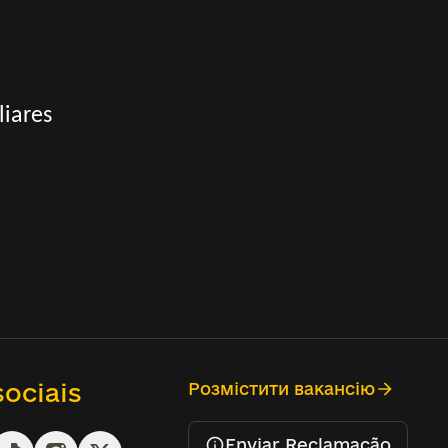
liares
ociais
Розмістити вакансію
Enviar Reclamação