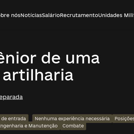
bre nós
Notícias
Salário
Recrutamento
Unidades Mili
sênior de uma
artilharia
Separada
l de entrada
Nenhuma experiência necessária
Posições
Engenharia e Manutenção
Combate