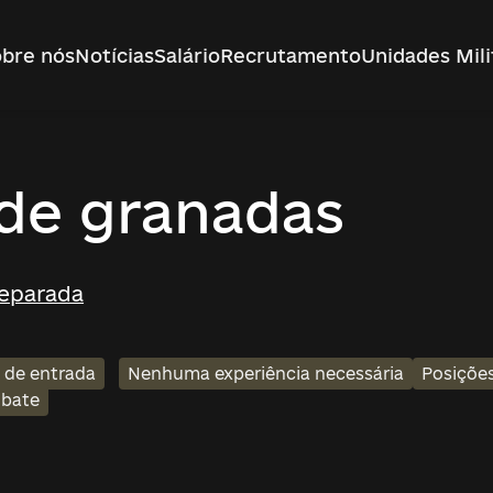
bre nós
Notícias
Salário
Recrutamento
Unidades Mili
de granadas
Separada
l de entrada
Nenhuma experiência necessária
Posições
bate