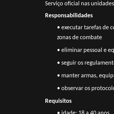
Serviço oficial nas unidade
Responsabilidades
•
executar tarefas de 
zonas de combate
• eliminar pessoal e 
• seguir os regulamento
• manter armas, equi
• observar os protoco
Requisitos
•
idade: 18 a 40 anos