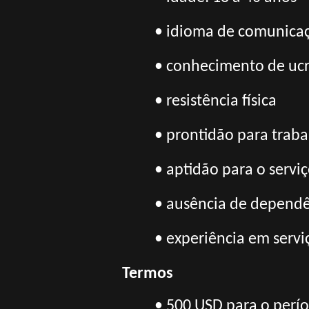
• idioma de comunicaç
• conhecimento de ucr
• resistência física
• prontidão para trab
• aptidão para o servi
• ausência de dependê
• experiência em serviç
Termos
• 500 USD para o perí