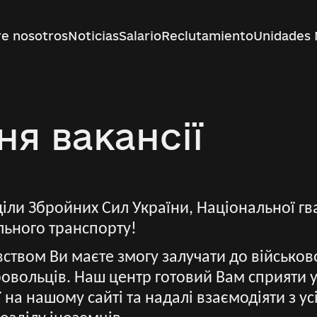
e nosotros
Noticias
Salario
Reclutamiento
Unidades 
я вакансії
іли Збройних Сил України, Національної гва
льного транспорту!
вством Ви маєте змогу залучати до військо
овольців. Наш центр готовий Вам сприяти у
 на нашому сайті та надалі взаємодіяти з у