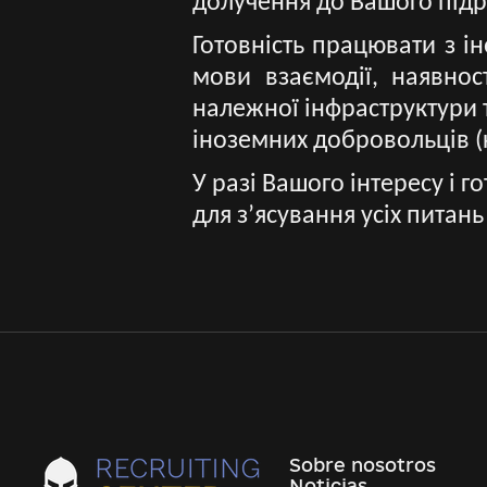
долучення до Вашого підр
Готовність працювати з 
мови взаємодії, наявнос
належної інфраструктури 
іноземних добровольців (к
У разі Вашого інтересу і 
для з’ясування усіх питан
Sobre nosotros
Noticias