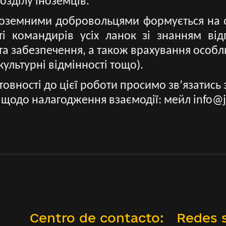
озділу іноземців.
іноземними добровольцями формується на 
ті командирів усіх ланок зі знанням від
та забезпечення, а також врахування особл
ультурні відмінності тощо).
готовності до цієї роботи просимо зв’язати
ь щодо налагодження взаємодії:
мейл info@
Centro de contacto:
Redes s