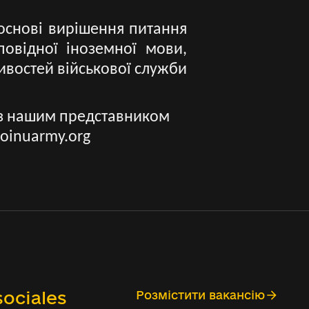
основі вирішення питання
повідної іноземної мови,
ивостей військової служби
сь з нашим представником
joinuarmy.org
ociales
Розмістити вакансію