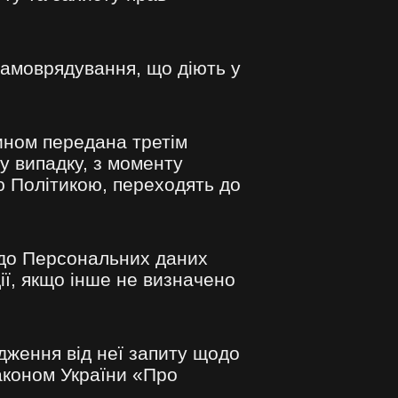
самоврядування, що діють у
ином передана третім
у випадку, з моменту
єю Політикою, переходять до
п до Персональних даних
ії, якщо інше не визначено
дження від неї запиту щодо
аконом України «Про