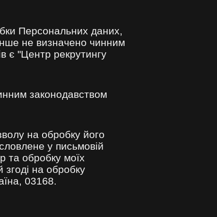
обки Персональних даних,
інше не визначено чинним
ів є
"Центр рекрутингу
чинним законодавством
волу на обробку його
словлене у письмовій
р та обробку моїх
 згоді на обробку
аїна, 03168.