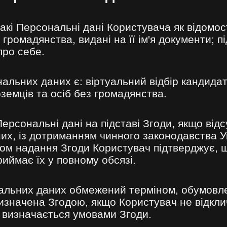
кі Персональні дані Користувача як відомост
 громадянства, видані на її ім'я документи; 
про себе.
ьних даних є: віртуальний відбір кандидаті
земців та осіб без громадянства.
рсональні дані на підставі Згоди, якщо відсу
х, із дотриманням чинного законодавства Ук
ом надання Згоди Користувач підтверджує, щ
риймає їх у повному обсязі.
альних даних обмежений терміном, обумовл
значена Згодою, якщо Користувач не відкли
 визначається умовами Згоди.