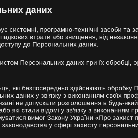
льних даних
є системні, програмно-технічні засоби та за
падкових втрати або знищення, від незаконно
доступу до Персональних даних.
хистом Персональних даних при їх обробці, о
ьця, які безпосередньо здійснюють обробку 
них даних у зв'язку з виконанням своїх про
'язані не допускати розголошення в будь-яки
і або які стали відомі у зв'язку з виконанням
имуватися вимог Закону України «Про захист 
о законодавства у сфері захисту персональн