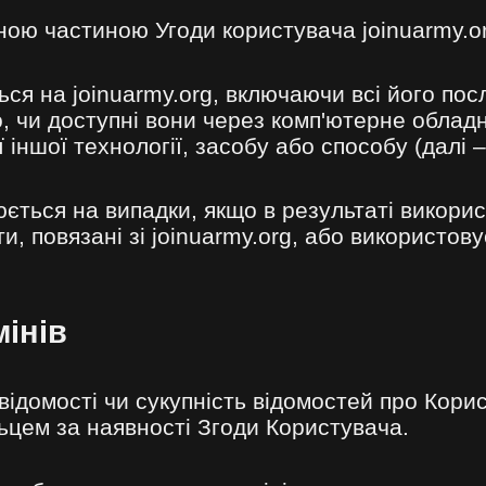
ною частиною Угоди користувача joinuarmy.or
я на joinuarmy.org, включаючи всі його посл
о, чи доступні вони через комп'ютерне облад
 іншої технології, засобу або способу (далі –
ться на випадки, якщо в результаті викорис
и, повязані зі joinuarmy.org, або використов
мінів
відомості чи сукупність відомостей про Кори
цем за наявності Згоди Користувача.