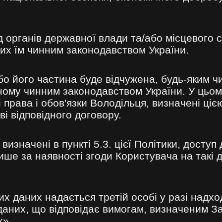
 органів державної влади та/або місцевого 
их їм чинним законодавством України.
бо його частина буде відчужена, будь-яким ч
ному чинним законодавством України. У цьом
 права і обов'язки Володільця, визначені ці
ві відповідного договору.
визначені в пункті 5.3. цієї Політики, досту
ше за наявності згоди Користувача на такі д
 даних надається третій особі у разі надхо
аних, що відповідає вимогам, визначеним З
х».