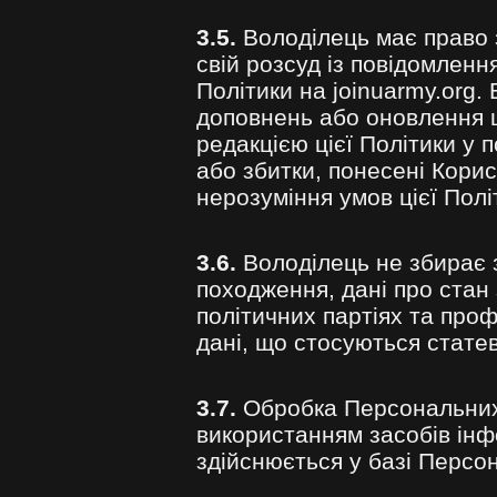
3.5.
Володілець має право 
свій розсуд із повідомлен
Політики на joinuarmy.org.
доповнень або оновлення ц
редакцією цієї Політики у 
або збитки, понесені Кори
нерозуміння умов цієї Полі
3.6.
Володілець не збирає з
походження, дані про стан з
політичних партіях та проф
дані, що стосуються статев
3.7.
Обробка Персональних 
використанням засобів ін
здійснюється у базі Персо