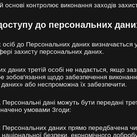
ій основі контролює виконання заходів захи
доступу до персональних дани
х осіб до Персональних даних визначається 
фері захисту персональних даних.
х даних третій особі не надається, якщо за
бе зобов'язання щодо забезпечення виконанн
 даних» або неспроможна їх забезпечити.
 Персональні дані можуть бути передані тре
значено умовами Згоди:
 Персональних даних прямо передбачена ч
х національної безпеки, економічного доброб