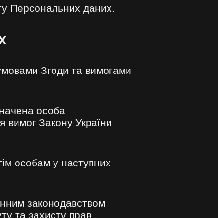
сту Персональних даних.
х
умовами Згоди та вимогами
значена особа
я вимог Закону України
тім особам у наступних
инним законодавством
уту та захисту прав