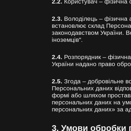
2.2.
Користувач – фізична о
2.3.
Володілець – фізична 
встановлює склад Персона
законодавством України. 
іноземців"
.
2.4.
Розпорядник – фізична
України надано право оброб
2.5.
Згода – добровільне в
Персональних даних відпов
формі або шляхом проставле
персональних даних на умо
персональних даних» за ад
3. Умови обробки