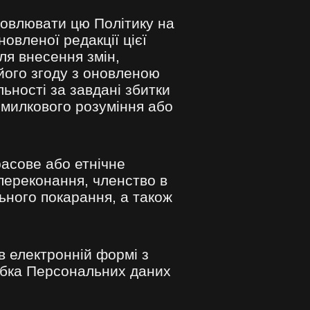
овлювати цю Політику на
овленої редакції цієї
ля внесення змін,
його згоду з оновленою
льності за завдані збитки
омилкового розуміння або
асове або етнічне
і переконання, членство в
ьного покарання, а також
 електронній формі з
обка Персональних даних