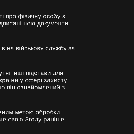
і про фізичну особу з
підписані нею документи;
в на військову службу за
тні інші підстави для
раїни у сфері захисту
о він ознайомлений з
еним метою обробки
че свою Згоду раніше.