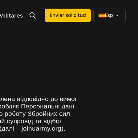
Militares
Enviar solicitud
Esp
блена відповідно до вимог
робляє Персональні дані
ро роботу Збройних сил
ий супровід та відбір
алі – joinuarmy.org).