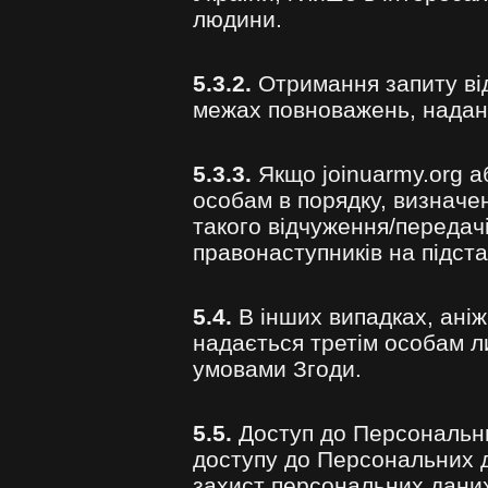
людини.
5.3.2.
Отримання запиту від
межах повноважень, надан
5.3.3.
Якщо joinuarmy.org а
особам в порядку, визначе
такого відчуження/передачі
правонаступників на підста
5.4.
В інших випадках, аніж 
надається третім особам ли
умовами Згоди.
5.5.
Доступ до Персональних
доступу до Персональних д
захист персональних дани