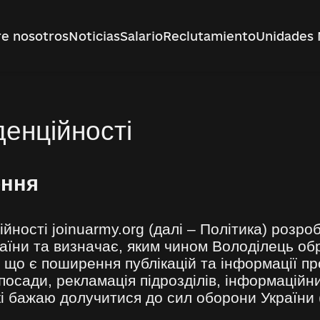
e nosotros
Noticias
Salario
Reclutamiento
Unidades 
денційності
ення
йності joinuarmy.org (далі – Політика) розро
аїни та визначає, яким чином Володілець об
, що є поширення публікацій та інформації п
 посади, рекламація підрозділів, інформаційн
і бажаю долучитися до сил оборони України (д