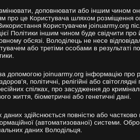
змінювати, доповнювати або іншим чином он
ням про це Користувача шляхом розміщення он
 Використання Користувачем joinuarmy.org піс
ієї Політики іншим чином буде свідчити про 
повному обсязі. Володілець не несе відповіда
стувачем або третіми особами в результаті п
тики.
а допомогою joinuarmy.org інформацію про р
доров’я, політичні, релігійні або світоглядн
есійних спілках, про засудження до кримінал
ого життя, біометричні або генетичні дані.
даних здійснюється повністю або частково в
формаційної (автоматизованої) системи. Обр
нальних даних Володільця.