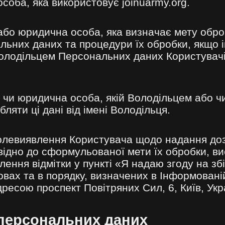
соба, яка використовує joinuarmy.org.
або юридична особа, яка визначає мету обр
льних даних та процедури їх обробки, якщо 
Володільцем Персональних даних Користувач
 чи юридична особа, якій Володільцем або 
ляти ці дані від імені Володільця.
олевиявлення Користувача щодо надання доз
ідно до сформульованої мети їх обробки, ви
ння відмітки у пункті «Я надаю згоду на збі
вах та в порядку, визначених в Інформованій
ресою проспект Повітряних Сил, 6, Київ, Укр
 персональних даних