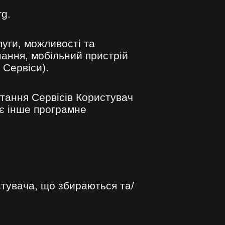
g.
уги, можливості та
нання, мобільний пристрій
 Сервіси).
тання Сервісів Користувач
ує інше програмне
стувача, що збираються та/