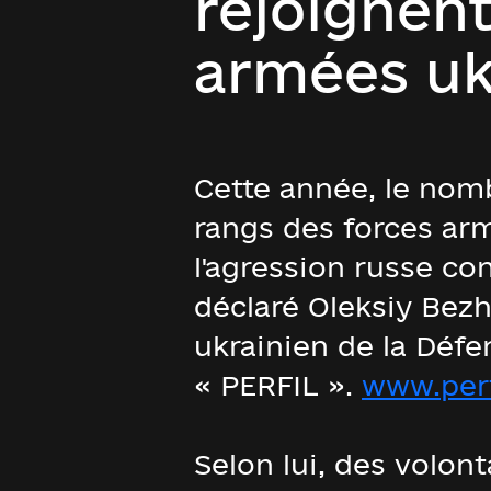
rejoignent
armées uk
Cette année, le nomb
rangs des forces arm
l'agression russe co
déclaré Oleksiy Bez
ukrainien de la Défe
« PERFIL ».
www.per
Selon lui, des volon