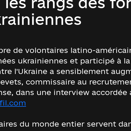
 les rangs des fo
rainiennes
re de volontaires latino-américain
ées ukrainiennes et participé à la
ntre l'Ukraine a sensiblement augm
hevets, commissaire au recruteme
nse, dans une interview accordée 
fil.com
taires du monde entier servent dan