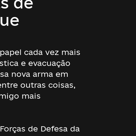
s de
que
papel cada vez mais
stica e evacuação
ssa nova arma em
ntre outras coisas,
imigo mais
 Forças de Defesa da