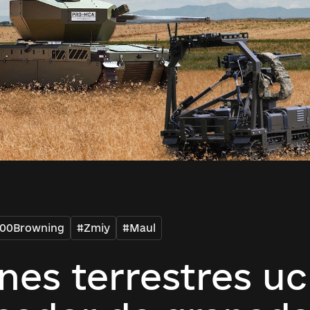
700Browning
#Zmiy
#Maul
nes terrestres uc