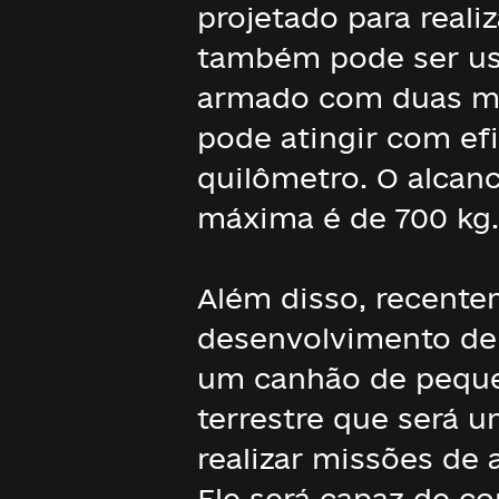
projetado para real
também pode ser usa
armado com duas met
pode atingir com efi
quilômetro. O alcanc
máxima é de 700 kg.
Além disso, recente
desenvolvimento de
um canhão de pequen
terrestre que será u
realizar missões de a
Ele será capaz de c