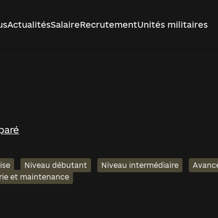
us
Actualités
Salaire
Recrutement
Unités militaires
paré
ise
Niveau débutant
Niveau intermédiaire
Avanc
rie et maintenance