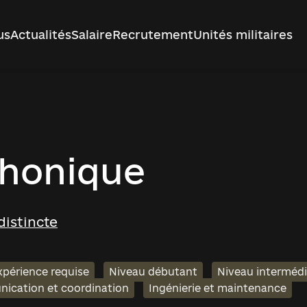
us
Actualités
Salaire
Recrutement
Unités militaires
phonique
distincte
périence requise
Niveau débutant
Niveau intermédi
ication et coordination
Ingénierie et maintenance