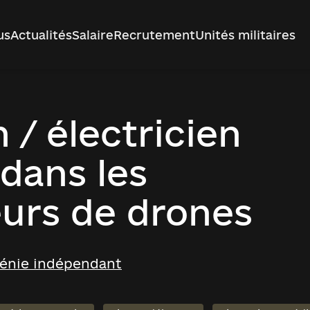
us
Actualités
Salaire
Recrutement
Unités militaires
 / électricien
 dans les
eurs de drones
génie indépendant