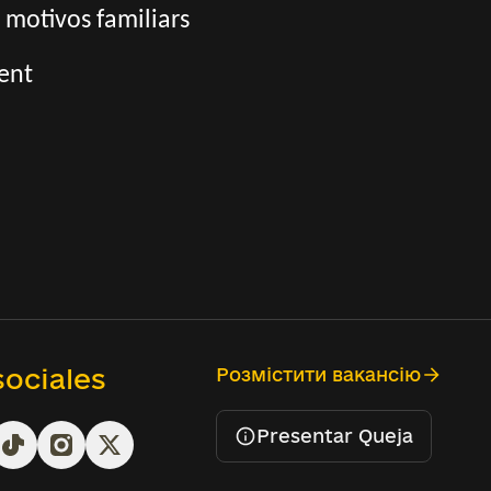
 motivos familiars
rent
ociales
Розмістити вакансію
Presentar Queja