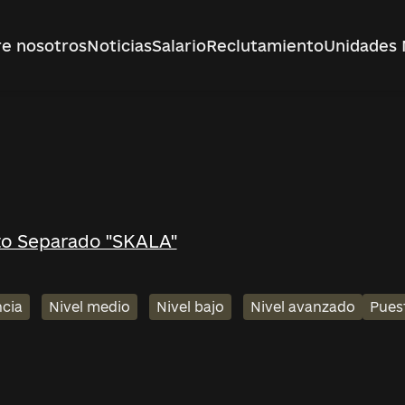
e nosotros
Noticias
Salario
Reclutamiento
Unidades 
to Separado "SKALA"
ncia
Nivel medio
Nivel bajo
Nivel avanzado
Pues