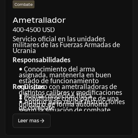
Combate
Ametrallador
400-4500 USD
Servicio oficial en las unidades
militares de las Fuerzas Armadas de
Ucrania
Responsabilidades
• Conocimiento del arma
asignada, mantenerla en buen
estado de funcionamiento
Requisitos
• Disparo con ametralladoras de
distintos calibres y modificaciones
• Buena condición física
• Constituirse como parte de una
• Aptitud para recibir instrucciones
unidad o de forma autónoma
de combate
según la situación de combate
• Deseo de aprender y
• Cumplimiento de misiones de
perfeccionar sus habilidades
Leer mas
combate según las órdenes del
• Cumplimiento de misiones de
comandante
combate
• No consumo de alcohol y drogas