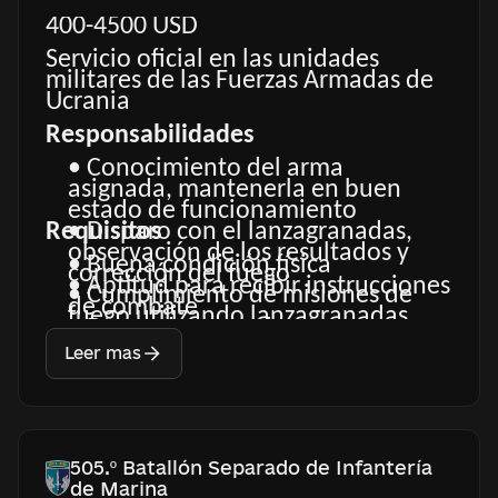
400-4500 USD
Servicio oficial en las unidades
militares de las Fuerzas Armadas de
Ucrania
Responsabilidades
• Conocimiento del arma
asignada, mantenerla en buen
estado de funcionamiento
Requisitos
• Disparo con el lanzagranadas,
observación de los resultados y
• Buena condición física
corrección del fuego
• Aptitud para recibir instrucciones
• Cumplimiento de misiones de
de combate
fuego utilizando lanzagranadas
• Deseo de aprender y
portátiles o de afuste para alcanzar
perfeccionar sus habilidades
Leer mas
al personal, la técnica y las
• Cumplimiento de misiones de
fortificaciones del enemigo
combate
• Constituirse como parte de una
• No consumo de alcohol y drogas
unidad o de forma autónoma
según la situación de combate
505.º Batallón Separado de Infantería
de Marina