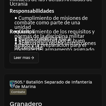
Ucrania
Responsabilidades
• Cumplimiento de misiones de
combate como parte de una
unidad
Requisitos
• Cumplimiento de los requisitos y
normas de la disciplina militar
• Buena condición física
• Responsabilidad por el buen
• Aptitud para recibir instrucciones
estado y la preparación para el
de combate
combate del armamento asignado
• Deseo de aprender y
• Trabajo en equipo
perfeccionar sus habilidades
Leer mas
• Cumplimiento de misiones de
combate
• No consumo de alcohol y drogas
505.º Batallón Separado de Infantería
de Marina
Combate
Granadero