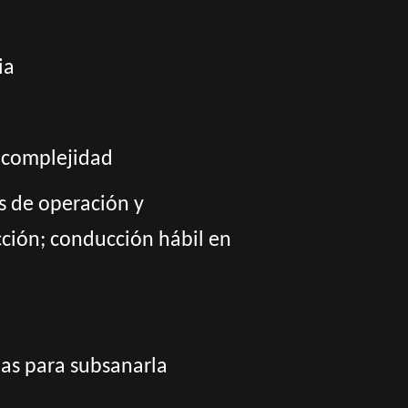
ia
 complejidad
s de operación y
ción; conducción hábil en
das para subsanarla