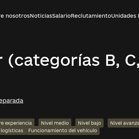
e nosotros
Noticias
Salario
Reclutamiento
Unidades 
(categorías B, C
Separada
re experiencia
Nivel medio
Nivel bajo
Nivel avanz
logísticas
Funcionamiento del vehículo