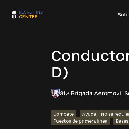
Sobr
Conductor 
D)
81.ª Brigada Aeromóvil 
Combate
Ayuda
No se requie
Puestos de primera línea
Bases 