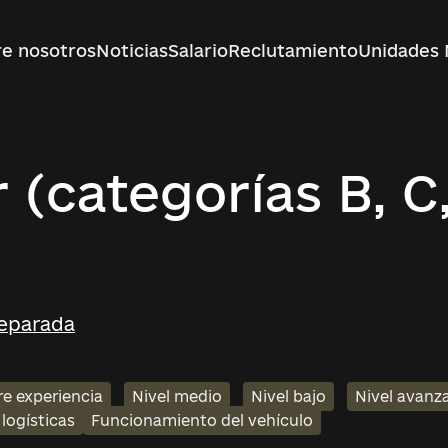
e nosotros
Noticias
Salario
Reclutamiento
Unidades 
(categorías B, C
Separada
re experiencia
Nivel medio
Nivel bajo
Nivel avanz
logísticas
Funcionamiento del vehículo