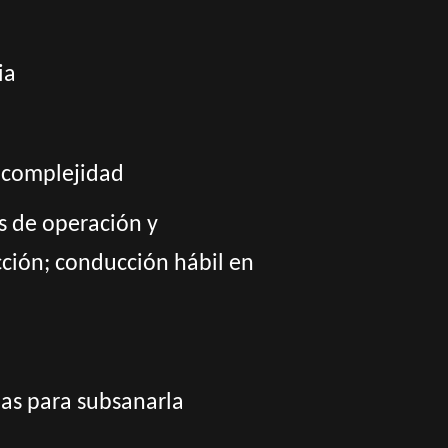
ia
 complejidad
s de operación y
ción; conducción hábil en
das para subsanarla