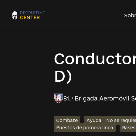
Sobr
Conductor 
D)
81.ª Brigada Aeromóvil 
Combate
Ayuda
No se requie
Puestos de primera línea
Bases 