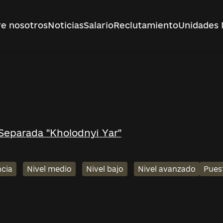
e nosotros
Noticias
Salario
Reclutamiento
Unidades 
Separada "Kholodnyi Yar"
ncia
Nivel medio
Nivel bajo
Nivel avanzado
Pues