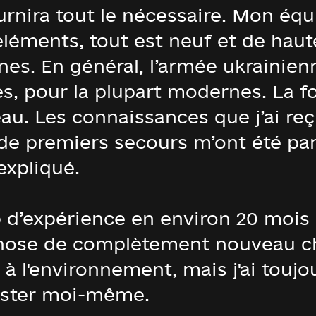
ournira tout le nécessaire. Mon éq
éments, tout est neuf et de haute 
es. En général, l’armée ukrainien
es, pour la plupart modernes. La f
eau. Les connaissances que j’ai re
e premiers secours m’ont été part
expliqué.
d’expérience en environ 20 mois ic
chose de complètement nouveau cha
 à l'environnement, mais j'ai toujo
ester moi-même.