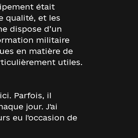
uipement était
qualité, et les
ne dispose d’un
ormation militaire
çues en matière de
iculièrement utiles.
i. Parfois, il
que jour. J'ai
urs eu l'occasion de