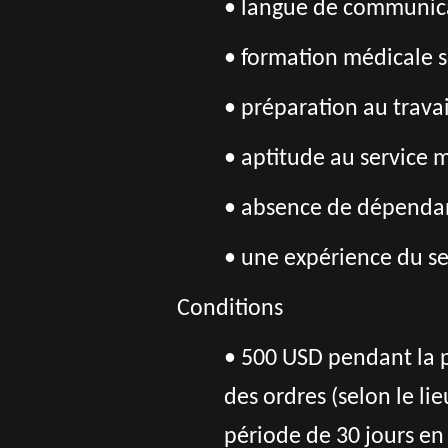
• langue de communica
• formation médicale s
• préparation au trava
• aptitude au service mi
• absence de dépendan
• une expérience du ser
Conditions
• 500 USD pendant la p
des ordres (selon le l
période de 30 jours en