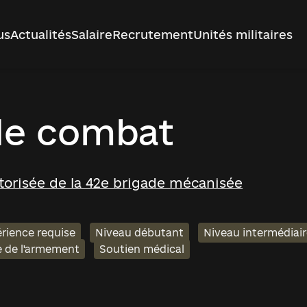
us
Actualités
Salaire
Recrutement
Unités militaires
de combat
otorisée de la 42e brigade mécanisée
rience requise
Niveau débutant
Niveau intermédiai
e de l'armement
Soutien médical