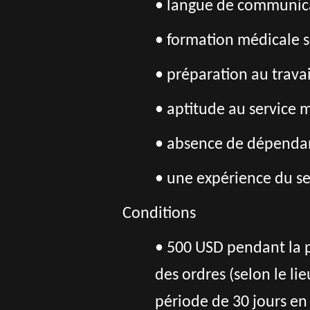
• langue de communica
• formation médicale s
• préparation au trava
• aptitude au service mi
• absence de dépendan
• une expérience du ser
Conditions
• 500 USD pendant la p
des ordres (selon le l
période de 30 jours en