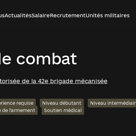
us
Actualités
Salaire
Recrutement
Unités militaires
de combat
otorisée de la 42e brigade mécanisée
rience requise
Niveau débutant
Niveau intermédiai
e de l'armement
Soutien médical