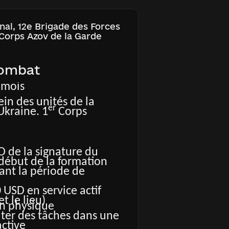
des instructeurs
nue et diversifiée entre
onal, 12e Brigade des Forces
 Corps Azov de la Garde
équipements modernes de
e
 soutien technique
, psychologique et social
Combat
financière et traitement
 mois
tation gratuits en cas de
.Care et leurs
sein des unités de la
 cas personnels
er
Ukraine. 1
Corps
s payés conformément à
rainienne
D de la signature du
 début de la formation
nt la période de
0 USD en service actif
et le lieu)
on physique
uter des tâches dans une
ctive