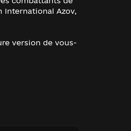
 Des combattants de
 International Azov,
ure version de vous-