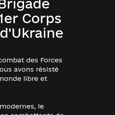
 Brigade
1er Corps
 d'Ukraine
u combat des Forces
nous avons résisté
 monde libre et
s modernes, le