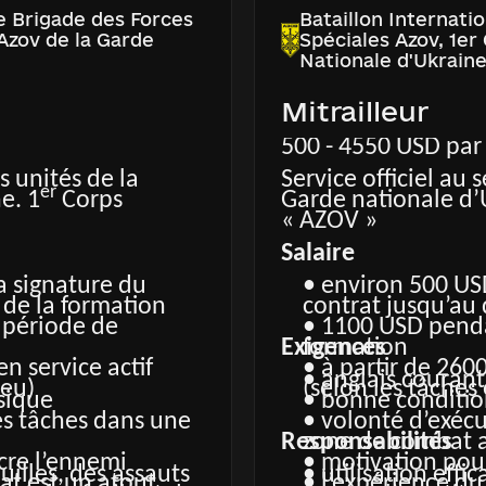
2e Brigade des Forces
Bataillon Internati
 Azov de la Garde
Spéciales Azov, 1er
Nationale d'Ukrain
Mitrailleur
500 - 4550 USD par
es unités de la
Service officiel au 
er
e. 1
Corps
Garde nationale d’
« AZOV »
Salaire
a signature du
• environ 500 US
 de la formation
contrat jusqu’au
 période de
• 1100 USD penda
Exigences
formation
n service actif
• à partir de 260
• anglais courant
ieu)
(selon les tâches 
sique
• bonne conditi
es tâches dans une
• volonté d’exéc
Responsabilités
zone de combat a
cre l’ennemi
• motivation pou
uilles, des assauts
• utilisation eff
at est un atout
• l’expérience d