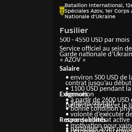
Bataillon International, 1
Spéciales Azov, 1er Corps
Nationale d'Ukraine
Fusilier
500 - 4550 USD par mois
Service officiel au sein d
Garde nationale d’Ukrain
« AZOV »
Salaire
• environ 500 USD de l
contrat jusqu’au début
• 1100 USD pendant la
Exigences
formation
• à partir de 2600 USD e
• anglais courant
(selon les tâches et le l
• bonne condition phy
• volonté d’exécuter d
Responsabilités
zone de combat active
• motivation pour vain
• participer à des patro
• l’expérience du comb