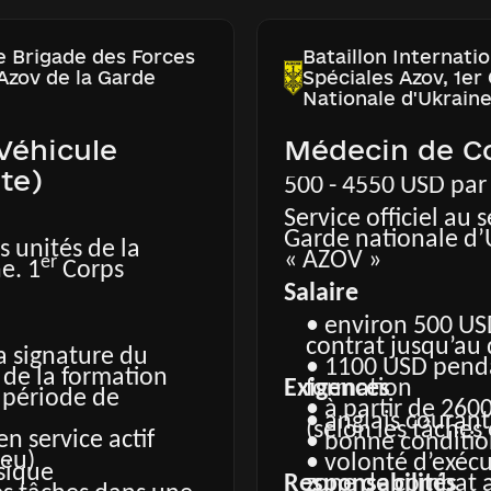
structeurs
spécialisée avec 
expérimentés
 diversifiée entre
• formation conti
2e Brigade des Forces
Bataillon Internati
les missions
 Azov de la Garde
Spéciales Azov, 1er
ments modernes de
• fourniture d’
Nationale d'Ukrain
en technique
haute qualité et
chologique et social
• soutien médical
Véhicule
Médecin de 
constant
ière et traitement
• indemnisation 
ote)
500 - 4550 USD par
n gratuits en cas de
médical et réadap
et leurs
blessure via Azov
Service officiel au 
ersonnels
gestionnaires de
Garde nationale d’
es unités de la
s conformément à
• congés annuel
« AZOV »
er
e. 1
Corps
nne
la législation uk
Salaire
• environ 500 US
contrat jusqu’au
a signature du
• 1100 USD penda
 de la formation
Exigences
formation
 période de
• à partir de 260
• anglais courant
(selon les tâches 
n service actif
• bonne conditi
ieu)
• volonté d’exéc
sique
Responsabilités
zone de combat a