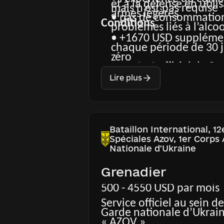
et à la défense en utilis
mais n’est pas requise
armes légères
• pas de consommation
Conditions
problèmes liés à l’alcoo
• +1670 USD suppléme
chaque période de 30 jo
zéro
• contrat officiel de 3 
après 6 mois)
Lire plus
• période d’essai de 2 
• au moins 2 mois de f
spécialisée avec des in
expérimentés
• formation continue et
Bataillon International, 1
les missions
Spéciales Azov, 1er Corps
• fourniture d’équipe
Nationale d'Ukraine
haute qualité et souti
• soutien médical, psy
Grenadier
constant
• indemnisation financ
500 - 4550 USD par mois
médical et réadaptatio
blessure via Azov.Care 
Service officiel au sein d
gestionnaires de cas p
Garde nationale d’Ukrain
• congés annuels payé
« AZOV »