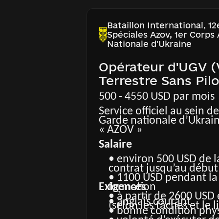
spécialisée avec des in
expérimentés
• formation continue et
Bataillon International, 1
les missions
Spéciales Azov, 1er Corps
• fourniture d’équipe
Nationale d'Ukraine
haute qualité et souti
• soutien médical, psy
Opérateur d'UGV (
constant
• indemnisation financ
Terrestre Sans Pil
médical et réadaptatio
blessure via Azov.Care 
500 - 4550 USD par mois
gestionnaires de cas p
Service officiel au sein d
• congés annuels payé
Garde nationale d’Ukrain
la législation ukrainie
« AZOV »
Salaire
• environ 500 USD de l
contrat jusqu’au début
• 1100 USD pendant la
Exigences
formation
• à partir de 2600 USD e
• anglais courant
(selon les tâches et le l
• bonne condition phy