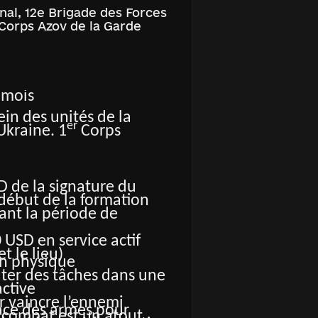
onal, 12e Brigade des Forces
 Corps Azov de la Garde
e
 mois
sein des unités de la
er
Ukraine. 1
Corps
D de la signature du
 début de la formation
nt la période de
0 USD en service actif
et le lieu)
on physique
uter des tâches dans une
ctive
r vaincre l’ennemi
icace des armes pour
u combat est un atout