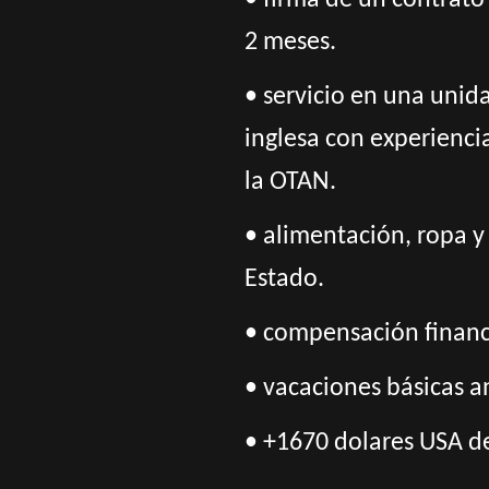
• firma de un contrato 
2 meses.
• servicio en una unid
inglesa con experienc
la OTAN.
• alimentación, ropa y
Estado.
• compensación financi
• vacaciones básicas a
• +1670 dolares USA de