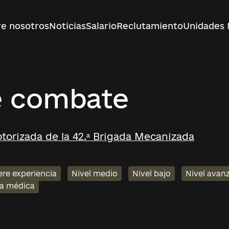
e nosotros
Noticias
Salario
Reclutamiento
Unidades 
e combate
otorizada de la 42.ª Brigada Mecanizada
ere experiencia
Nivel medio
Nivel bajo
Nivel avan
ia médica