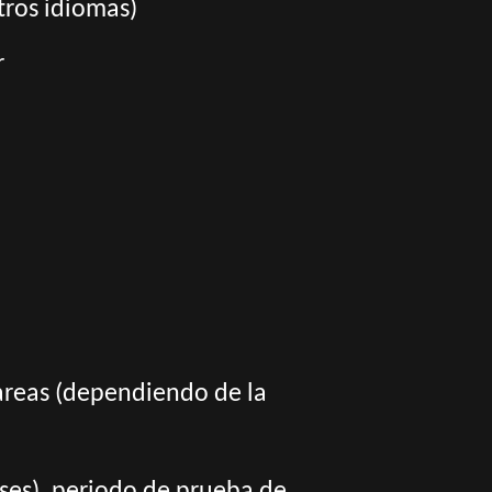
tros idiomas)
r
tareas (dependiendo de la