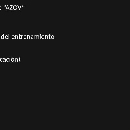
po “AZOV”
o del entrenamiento
icación)