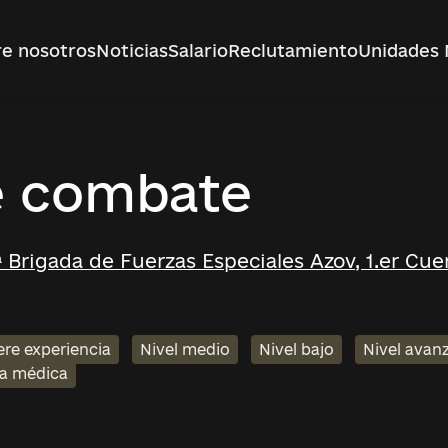
e nosotros
Noticias
Salario
Reclutamiento
Unidades 
e combate
.ª Brigada de Fuerzas Especiales Azov, 1.er Cu
ere experiencia
Nivel medio
Nivel bajo
Nivel avan
ia médica