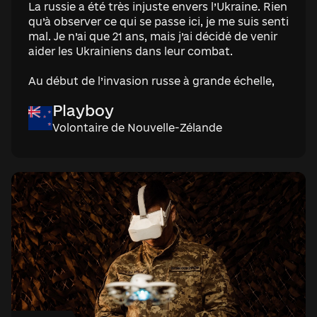
La russie a été très injuste envers l’Ukraine. Rien
qu’à observer ce qui se passe ici, je me suis senti
mal. Je n’ai que 21 ans, mais j’ai décidé de venir
aider les Ukrainiens dans leur combat.
Au début de l’invasion russe à grande échelle,
beaucoup pensaient que la russie gagnerait en
Playboy
quelques jours. Les Ukrainiens protestent
contre cela depuis quatre ans maintenant.
Volontaire de Nouvelle-Zélande
L’offensive russe de 2025 a beaucoup ralenti.
Aujourd’hui, ils ont réussi à conquérir moins de
territoire qu’à n’importe quel moment depuis le
début de la guerre à grande échelle.
Je pense que le peuple ukrainien a un fort esprit
combatif. Les Ukrainiens sont forts. Ils sont
prêts à poursuivre le combat et
n’abandonneront pas. Je le sais avec certitude.
L’Ukraine est un très beau pays. Quand je suis
arrivé ici, il a neigé et tout était blanc. Ensuite,
j’ai occupé des positions pendant un mois et à
mon retour, tout était déjà vert. Je n’ai jamais